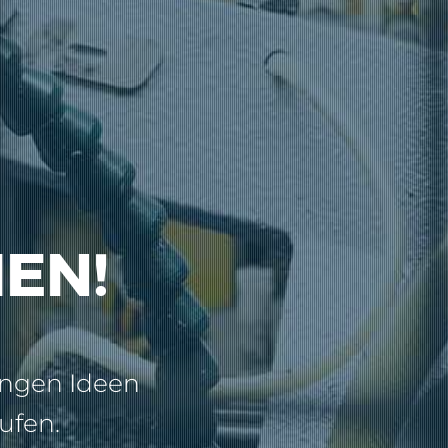
EN!
ngen Ideen
ufen.